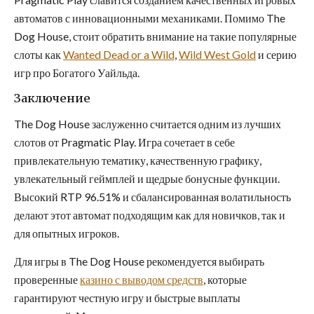
автоматов с инновационными механиками. Помимо The
Dog House, стоит обратить внимание на такие популярные
слоты как
Wanted Dead or a Wild
,
Wild West Gold
и серию
игр про Богатого Уайльда.
Заключение
The Dog House заслуженно считается одним из лучших
слотов от Pragmatic Play. Игра сочетает в себе
привлекательную тематику, качественную графику,
увлекательный геймплей и щедрые бонусные функции.
Высокий RTP 96.51% и сбалансированная волатильность
делают этот автомат подходящим как для новичков, так и
для опытных игроков.
Для игры в The Dog House рекомендуется выбирать
проверенные
казино с выводом средств
, которые
гарантируют честную игру и быстрые выплаты