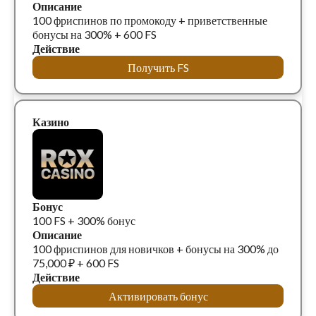
100 фриспинов по промокоду + приветственные
бонусы на 300% + 600 FS
Получить FS
100 FS + 300% бонус
100 фриспинов для новичков + бонусы на 300% до
75,000 ₽ + 600 FS
Активировать бонус