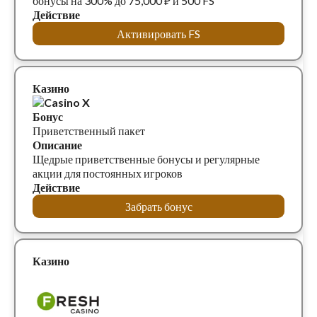
бонусы на 300% до 75,000 ₽ и 500 FS
Активировать FS
Приветственный пакет
Щедрые приветственные бонусы и регулярные
акции для постоянных игроков
Забрать бонус