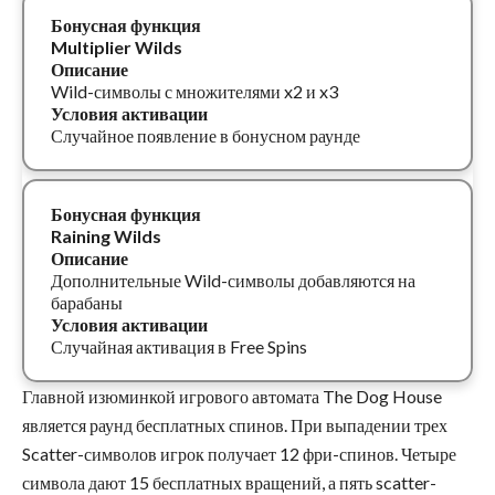
Multiplier Wilds
Wild-символы с множителями x2 и x3
Случайное появление в бонусном раунде
Raining Wilds
Дополнительные Wild-символы добавляются на
барабаны
Случайная активация в Free Spins
Главной изюминкой игрового автомата The Dog House
является раунд бесплатных спинов. При выпадении трех
Scatter-символов игрок получает 12 фри-спинов. Четыре
символа дают 15 бесплатных вращений, а пять scatter-