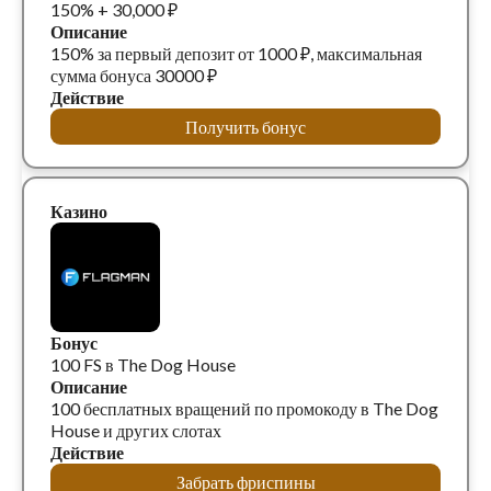
150% + 30,000 ₽
150% за первый депозит от 1000 ₽, максимальная
сумма бонуса 30000 ₽
Получить бонус
100 FS в The Dog House
100 бесплатных вращений по промокоду в The Dog
House и других слотах
Забрать фриспины