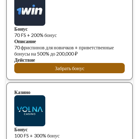
70 FS + 200% бонус
70 фриспинов для новичков + приветственные
бонусы на 500% до 200,000 ₽
Забрать бонус
100 FS + 300% бонус