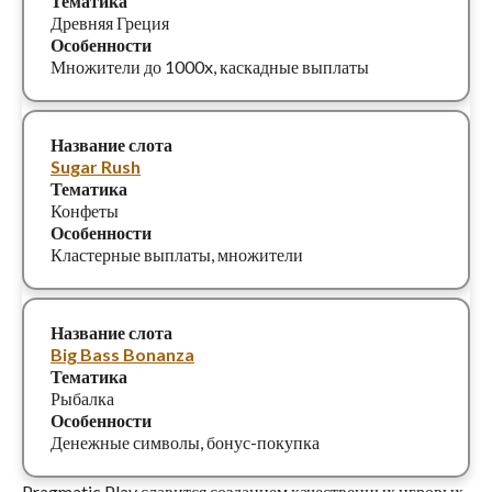
Древняя Греция
Множители до 1000x, каскадные выплаты
Sugar Rush
Конфеты
Кластерные выплаты, множители
Big Bass Bonanza
Рыбалка
Денежные символы, бонус-покупка
Pragmatic Play славится созданием качественных игровых