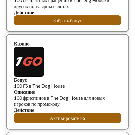
100 бесплатных вращений в The Dog House и
других популярных слотах
Забрать бонус
100 FS в The Dog House
100 фриспинов в The Dog House для новых
игроков по промокоду
Активировать FS