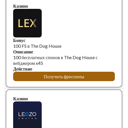
100 FS в The Dog House
100 бесплатных спинов в The Dog House с
вейджером x45
Получить фриспины