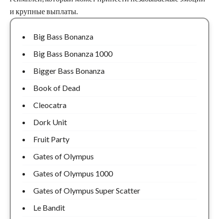
и крупные выплаты.
Big Bass Bonanza
Big Bass Bonanza 1000
Bigger Bass Bonanza
Book of Dead
Cleocatra
Dork Unit
Fruit Party
Gates of Olympus
Gates of Olympus 1000
Gates of Olympus Super Scatter
Le Bandit