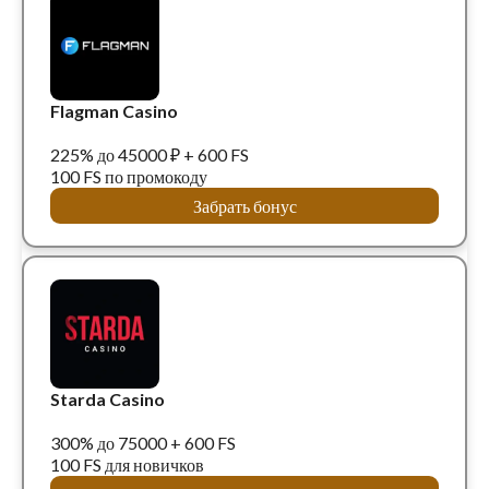
Flagman Casino
225% до 45000 ₽ + 600 FS
100 FS по промокоду
Забрать бонус
Starda Casino
300% до 75000 + 600 FS
100 FS для новичков