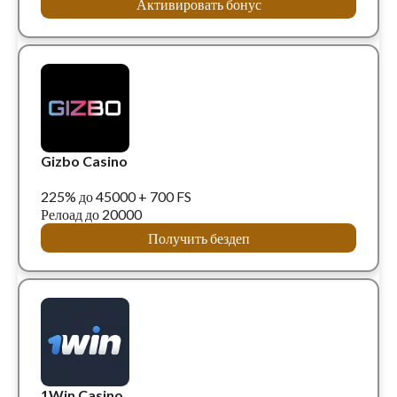
Активировать бонус
Gizbo Casino
225% до 45000 + 700 FS
Релоад до 20000
Получить бездеп
1Win Casino