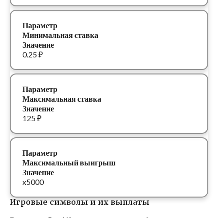
Минимальная ставка
0.25 ₽
Максимальная ставка
125 ₽
Максимальный выигрыш
x5000
Игровые символы и их выплаты