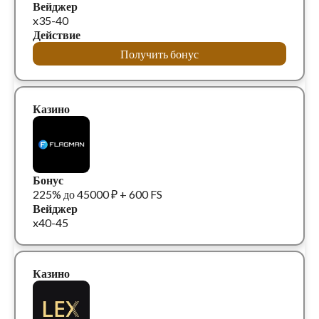
x35-40
Получить бонус
225% до 45000 ₽ + 600 FS
x40-45