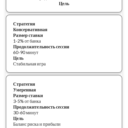
Цель
Консервативная
1-2% от банка
60-90 минут
Стабильная игра
Умеренная
3-5% от банка
30-60 минут
Баланс риска и прибыли