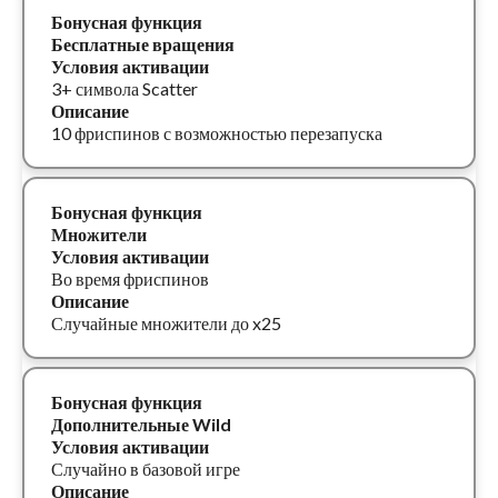
Бесплатные вращения
3+ символа Scatter
10 фриспинов с возможностью перезапуска
Множители
Во время фриспинов
Случайные множители до x25
Дополнительные Wild
Случайно в базовой игре