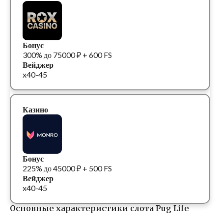
300% до 75000 ₽ + 600 FS
x40-45
225% до 45000 ₽ + 500 FS
x40-45
Основные характеристики слота Pug Life