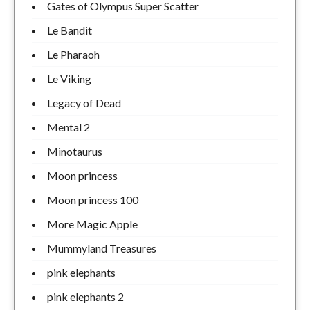
Gates of Olympus Super Scatter
Le Bandit
Le Pharaoh
Le Viking
Legacy of Dead
Mental 2
Minotaurus
Moon princess
Moon princess 100
More Magic Apple
Mummyland Treasures
pink elephants
pink elephants 2