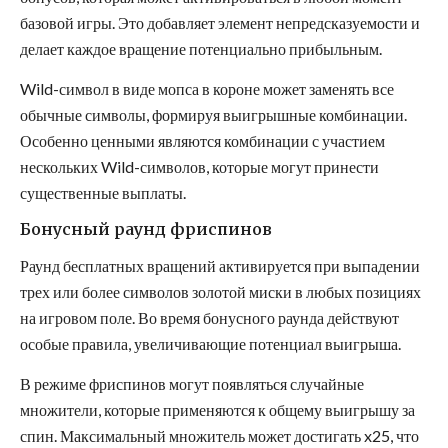
базовой игры. Это добавляет элемент непредсказуемости и
делает каждое вращение потенциально прибыльным.
Wild-символ в виде мопса в короне может заменять все
обычные символы, формируя выигрышные комбинации.
Особенно ценными являются комбинации с участием
нескольких Wild-символов, которые могут принести
существенные выплаты.
Бонусный раунд фриспинов
Раунд бесплатных вращений активируется при выпадении
трех или более символов золотой миски в любых позициях
на игровом поле. Во время бонусного раунда действуют
особые правила, увеличивающие потенциал выигрыша.
В режиме фриспинов могут появляться случайные
множители, которые применяются к общему выигрышу за
спин. Максимальный множитель может достигать x25, что