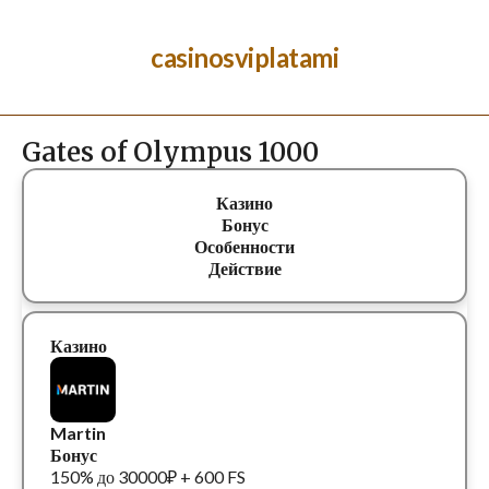
casinosviplatami
Gates of Olympus 1000
Казино
Бонус
Особенности
Действие
Martin
150% до 30000₽ + 600 FS