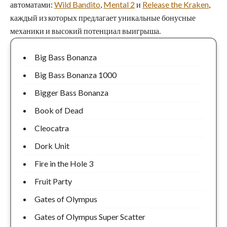
автоматами:
Wild Bandito
,
Mental 2
и
Release the Kraken
,
каждый из которых предлагает уникальные бонусные
механики и высокий потенциал выигрыша.
Big Bass Bonanza
Big Bass Bonanza 1000
Bigger Bass Bonanza
Book of Dead
Cleocatra
Dork Unit
Fire in the Hole 3
Fruit Party
Gates of Olympus
Gates of Olympus Super Scatter