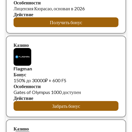
Лицензия Кюрасао, основан в 2026
Получить бонус
Flagman
150% до 30000₽ + 600 FS
Gates of Olympus 1000 доступен
Забрать бонус