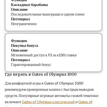
Каскадные барабаны
Последовательные выигрыши в одном спине
Неограниченно
Покупка бонуса
Мгновенный доступ к FS за x100 ставки
Гарантированный бонус
Где играть в Gates of Olympus 1000
Для комфортной игры в Gates of Olympus 1000
рекомендуем проверенные казино с быстрым выводом
средств. Популярные игровые автоматы схожей тематики
включают
Gates of Olympus классический
и
Gates of