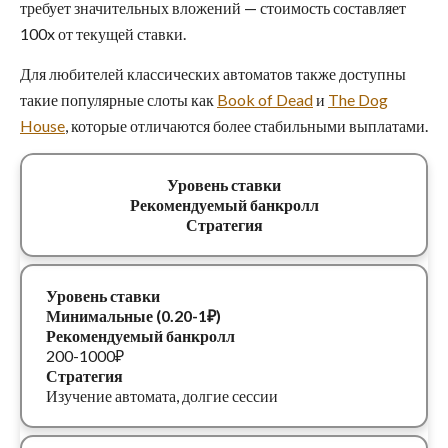
требует значительных вложений — стоимость составляет
100x от текущей ставки.
Для любителей классических автоматов также доступны
такие популярные слоты как
Book of Dead
и
The Dog
House
, которые отличаются более стабильными выплатами.
Уровень ставки
Рекомендуемый банкролл
Стратегия
Минимальные (0.20-1₽)
200-1000₽
Изучение автомата, долгие сессии