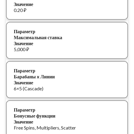
0.20 ₽
Максимальная ставка
5,000 ₽
Барабаны x Линии
6×5 (Cascade)
Бонусные функции
Free Spins, Multipliers, Scatter