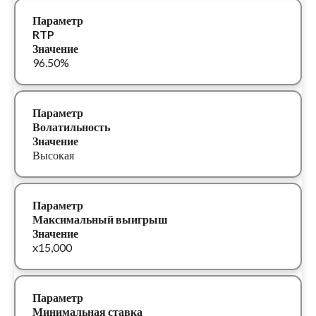
RTP
96.50%
Волатильность
Высокая
Максимальный выигрыш
x15,000
Минимальная ставка