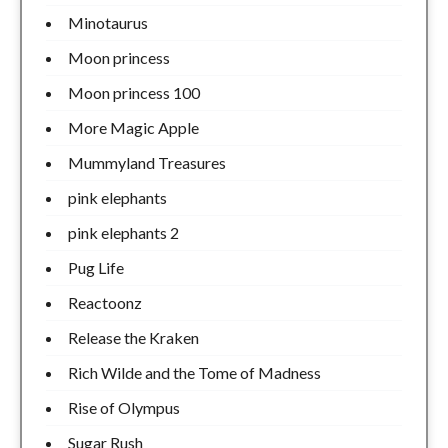
Minotaurus
Moon princess
Moon princess 100
More Magic Apple
Mummyland Treasures
pink elephants
pink elephants 2
Pug Life
Reactoonz
Release the Kraken
Rich Wilde and the Tome of Madness
Rise of Olympus
Sugar Rush