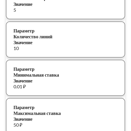
5
Количество линий
10
Минимальная ставка
0.01 ₽
Максимальная ставка
50 ₽