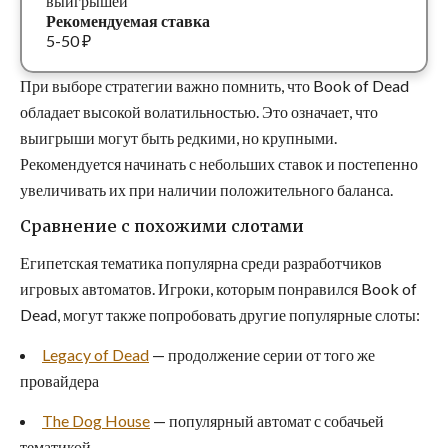
выигрышей
5-50 ₽
При выборе стратегии важно помнить, что Book of Dead
обладает высокой волатильностью. Это означает, что
выигрыши могут быть редкими, но крупными.
Рекомендуется начинать с небольших ставок и постепенно
увеличивать их при наличии положительного баланса.
Сравнение с похожими слотами
Египетская тематика популярна среди разработчиков
игровых автоматов. Игроки, которым понравился Book of
Dead, могут также попробовать другие популярные слоты:
Legacy of Dead
— продолжение серии от того же
провайдера
The Dog House
— популярный автомат с собачьей
тематикой