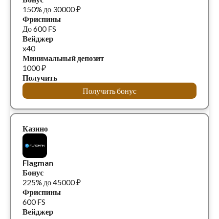
150% до 30000 ₽
До 600 FS
x40
1000 ₽
Получить бонус
Flagman
225% до 45000 ₽
600 FS