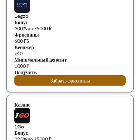
Legzo
300% до 75000 ₽
600 FS
x40
1000 ₽
Забрать фриспины
1Go
225% до 45000 ₽