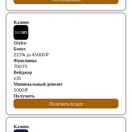
Gizbo
225% до 45000 ₽
700 FS
x35
1000 ₽
Получить бездеп