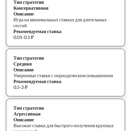
Консервативная
Игра на минимальных ставках для длительных
сессий
0.01-0.1 ₽
Средняя
Умеренные ставки с периодическим повышением
0.5-2 ₽
Агрессивная
Высокие ставки для быстрого получения крупных