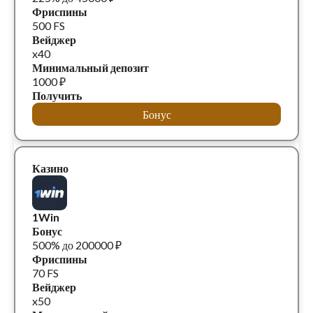
500 FS
x40
1000 ₽
Бонус
1Win
500% до 200000 ₽
70 FS
x50