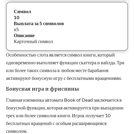
10
x5
Карточный символ
Особенностью слота является символ книги, который
одновременно выполняет функции скаттера и вайлда. Три
или более таких символа в любом месте барабанов
активируют бонусную игру с бесплатными вращениями.
Бонусная игра и фриспины
Главная изюминка автомата Book of Dead заключается в
бонусной функции, которая активируется при выпадении
трех или более символов книги. Игрок получает 10
бесплатных вращений с особым расширяющимся
символом.