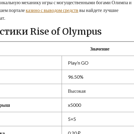
уникальную механику игры с могущественными богами Олимпа и
шем портале
казино с выводом средств
вы найдете лучшие
ат.
тики Rise of Olympus
Значение
Play’n GO
96.50%
Высокая
грыш
x5000
5×5
ка
0.20 ₽