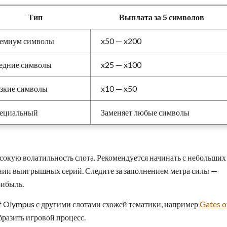
Тип
Выплата за 5 символов
емиум символы
x50 — x200
едние символы
x25 — x100
зкие символы
x10 — x50
ециальный
Заменяет любые символы
сокую волатильность слота. Рекомендуется начинать с небольших
ении выигрышных серий. Следите за заполнением метра силы —
рибыль.
f Olympus с другими слотами схожей тематики, например
Gates o
бразить игровой процесс.