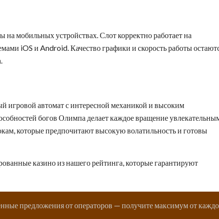
ы на мобильных устройствах. Слот корректно работает на
ами iOS и Android. Качество графики и скорость работы остают
.
ый игровой автомат с интересной механикой и высоким
особностей богов Олимпа делает каждое вращение увлекательны
окам, которые предпочитают высокую волатильность и готовы
рованные казино из нашего рейтинга, которые гарантируют
нные предложения от операторов — получите максимум от каждо