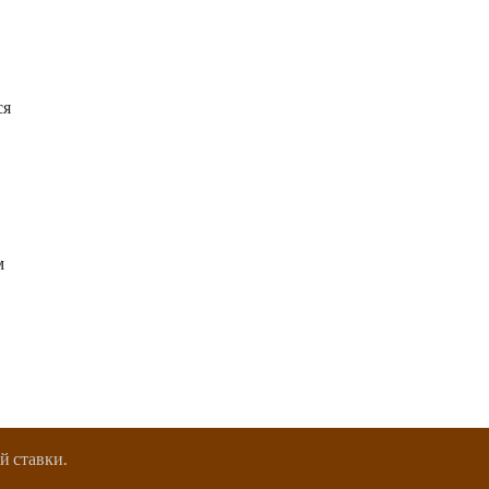
ся
м
й ставки.